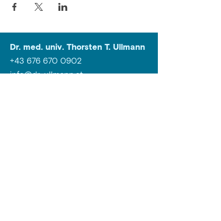
Dr. med. univ. Thorsten T. Ullmann
+43 676 670 0902
info@dr-ullmann.at
Kontaktformular
Stressmanagement
Emotionsführung
Kommunikation
Leadership
Einzeltraining